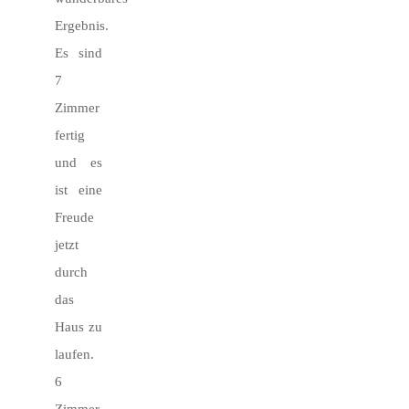
Ergebnis.
Es sind
7
Zimmer
fertig
und es
ist eine
Freude
jetzt
durch
das
Haus zu
laufen.
6