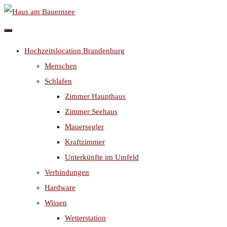
Skip
to
content
Hochzeitslocation Brandenburg
Menschen
Schlafen
Zimmer Haupthaus
Zimmer Seehaus
Mauersegler
Kraftzimmer
Unterkünfte im Umfeld
Verbindungen
Hardware
Wissen
Wetterstation