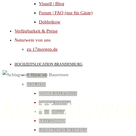
Visuell | Blog
Forum | FAQ (nur für Gäste)
Dobbrikow
Verfügbarkeit & Preise
Naturwein von uns
zu 17morgen.de
HOCHZEITSLOCATION BRANDENBURG
MENSCHEN
SCHLAFEN
ZIMMER HAUPTHAUS
SCHLAGWOR
ZIMMER SEEHAUS
MAUERSEGLER
KRAFTZIMMER
UNTERKÜNFTE IM UMFELD