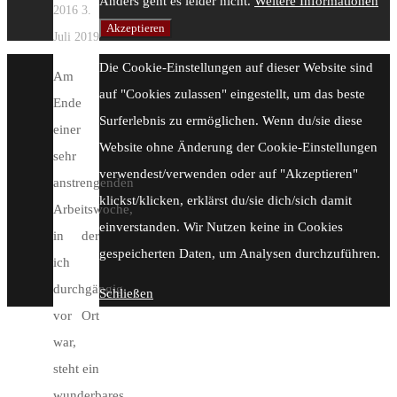
Anders geht es leider nicht.
Weitere Informationen
2016
3.
Akzeptieren
Juli 2019
Die Cookie-Einstellungen auf dieser Website sind
Am
auf "Cookies zulassen" eingestellt, um das beste
Ende
Surferlebnis zu ermöglichen. Wenn du/sie diese
einer
Website ohne Änderung der Cookie-Einstellungen
sehr
verwendest/verwenden oder auf "Akzeptieren"
anstrengenden
klickst/klicken, erklärst du/sie dich/sich damit
Arbeitswoche,
einverstanden. Wir Nutzen keine in Cookies
in der
gespeicherten Daten, um Analysen durchzuführen.
ich
durchgängig
Schließen
vor Ort
war,
steht ein
wunderbares