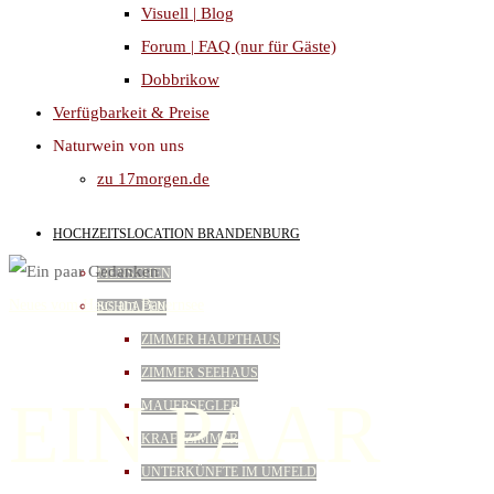
Visuell | Blog
Forum | FAQ (nur für Gäste)
Dobbrikow
Verfügbarkeit & Preise
Naturwein von uns
zu 17morgen.de
HOCHZEITSLOCATION BRANDENBURG
MENSCHEN
Neues vom Haus am Bauernsee
SCHLAFEN
ZIMMER HAUPTHAUS
ZIMMER SEEHAUS
EIN PAAR
MAUERSEGLER
KRAFTZIMMER
UNTERKÜNFTE IM UMFELD