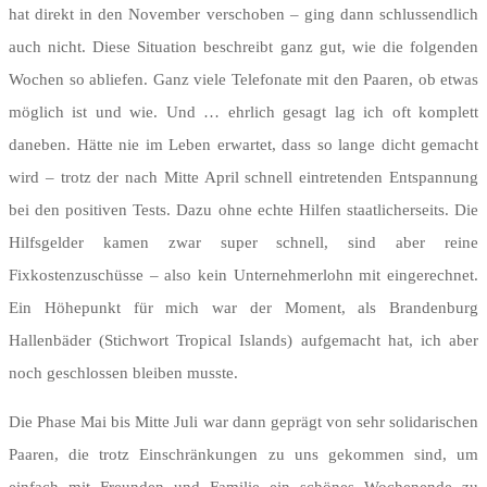
hat direkt in den November verschoben – ging dann schlussendlich
auch nicht. Diese Situation beschreibt ganz gut, wie die folgenden
Wochen so abliefen. Ganz viele Telefonate mit den Paaren, ob etwas
möglich ist und wie. Und … ehrlich gesagt lag ich oft komplett
daneben. Hätte nie im Leben erwartet, dass so lange dicht gemacht
wird – trotz der nach Mitte April schnell eintretenden Entspannung
bei den positiven Tests. Dazu ohne echte Hilfen staatlicherseits. Die
Hilfsgelder kamen zwar super schnell, sind aber reine
Fixkostenzuschüsse – also kein Unternehmerlohn mit eingerechnet.
Ein Höhepunkt für mich war der Moment, als Brandenburg
Hallenbäder (Stichwort Tropical Islands) aufgemacht hat, ich aber
noch geschlossen bleiben musste.
Die Phase Mai bis Mitte Juli war dann geprägt von sehr solidarischen
Paaren, die trotz Einschränkungen zu uns gekommen sind, um
einfach mit Freunden und Familie ein schönes Wochenende zu