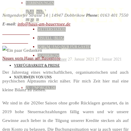
VERBINDUNGEN
GEDANKEN
HARDWARE
Nettgendorfer Strasse 14 | 14947 Dobbrikow
Phone:
0163 401 7550
WISSEN
E-mail:
info@haus-am-bauernsee.de
WETTERSTATION
Winterhochzeit
VISUELL | BLOG
Sommer 2020
FORUM | FAQ (NUR FÜR GÄSTE)
Gernot
27. Januar 2021
27. Januar 2021
DOBBRIKOW
Home
Neues vom Haus am Bauernsee
Ein paar Gedanken
Gernot
Neues vom Haus am Bauernsee
27. Januar 2021
27. Januar 2021
VERFÜGBARKEIT & PREISE
Der Jahrestag eines wirtschaftlichen, organisatorischen und auch
NATURWEIN VON UNS
psychischen Alptraums rückt näher. Für mich Zeit hier mal eine
ZU 17MORGEN.DE
kleine Bilanz zu ziehen.
Wir sind in die 2020er Saison ohne große Rücklagen gestartet, da in
2019 hohe Steuernachzahlungen fällig waren und wir unsere
Gewinne auch lieber in die Tilgung unserer Kredite stecken als auf
dem Konto zu belassen. Die Buchungssituation war ja auch super für