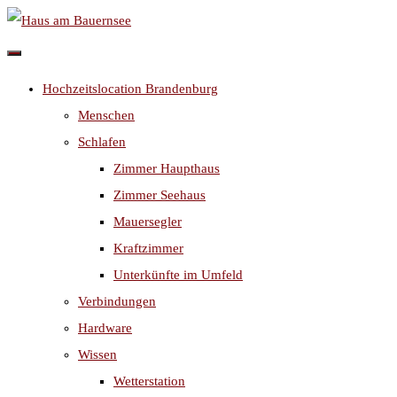
Skip
to
content
Hochzeitslocation Brandenburg
Menschen
Schlafen
Zimmer Haupthaus
Zimmer Seehaus
Mauersegler
Kraftzimmer
Unterkünfte im Umfeld
Verbindungen
Hardware
Wissen
Wetterstation